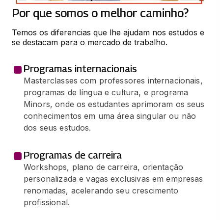
Por que somos o melhor caminho?
COMUNICAÇÕES DE DADOS E REDES DE
COMPUTADORES
Temos os diferencias que lhe ajudam nos estudos e 
66 horas
se destacam para o mercado de trabalho.
CONTROLADORES LÓGICOS
Programas internacionais
PROGRAMÁVEIS
Masterclasses com professores internacionais,
65 horas
programas de língua e cultura, e programa
Minors, onde os estudantes aprimoram os seus
ELETRÔNICA ANALÓGICA
conhecimentos em uma área singular ou não
dos seus estudos.
65 horas
MODELAGEM MATEMÁTICA
Programas de carreira
Workshops, plano de carreira, orientação
66 horas
personalizada e vagas exclusivas em empresas
renomadas, acelerando seu crescimento
BANCO DE DADOS
profissional.
66 horas