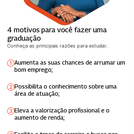
SISTEMAS OPERACIONAIS
66 horas
ARQUITETURA DE COMPUTADORES
4 motivos para você fazer uma
66 horas
graduação
Conheça as principais razões para estudar.
CÁLCULO DE MÚLTIPLAS VARIÁVEIS
66 horas
Aumenta as suas chances de arrumar um
bom emprego;
ELETRICIDADE E MAGNETISMO
65 horas
Possibilita o conhecimento sobre uma
área de atuação;
FÍSICA TEÓRICA EXP. - FLUIDOS, CALOR,
OSCILAÇÕES
Eleva a valorização profissional e o
65 horas
aumento de renda;
MECÂNICA DOS SÓLIDOS