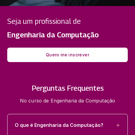
SUP. DE ESTÁGIO E PRÉ-PROJETO EM
ENG. DE COM.
Seja um profissional de
200 horas
Engenharia da Computação
INOVAÇÃO, EMP., E PROJETO FINAL -
ENG. DE COM.
66 horas
Quero me inscrever
PROCESSOS INDÚSTRIAIS E ROBÓTICA
65 horas
Perguntas Frequentes
SEGURANÇA CIBERNÉTICA
No curso de Engenharia da Computação
66 horas
O que é Engenharia da Computação?