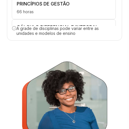
PRINCÍPIOS DE GESTÃO
66 horas
CÁLCULO DIFERENCIAL E INTEGRAL
A grade de disciplinas pode variar entre as
unidades e modelos de ensino
66 horas
FÍSICA TEÓRICA EXP. - MECÂNICA
65 horas
GEOMETRIA ANALÍTICA E ÁLGEBRA
LINEAR
66 horas
REPRESENTAÇÃO GRÁFICA PARA
PROJETO
66 horas