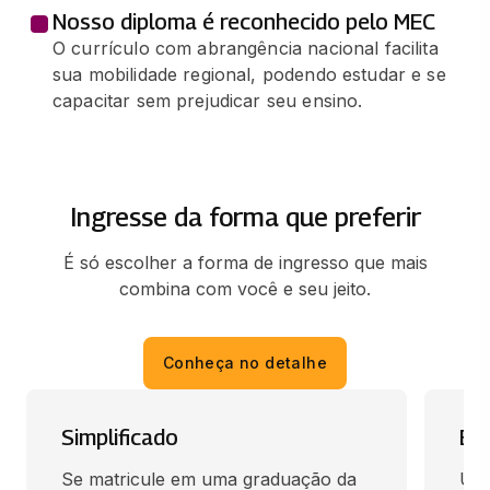
Nosso diploma é reconhecido pelo MEC
ESTRUTURA DE DADOS
O currículo com abrangência nacional facilita
66 horas
sua mobilidade regional, podendo estudar e se
capacitar sem prejudicar seu ensino.
SISTEMAS DISTRIBUÍDOS E
COMPUTAÇÃO PARALELA
66 horas
Ingresse da forma que preferir
ALGORITMOS EM GRAFOS
66 horas
É só escolher a forma de ingresso que mais
combina com você e seu jeito.
DESENVOLVIMENTO RÁPIDO DE
APLICAÇÕES EM PYTHON
Conheça no detalhe
66 horas
INSTRUMENTAÇÃO INDUSTRIAL
Simplificado
En
66 horas
Se matricule em uma graduação da 
Use