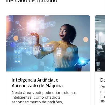
mercado de trabalho
Inteligência Artificial e
D
Aprendizado de Máquina
Re
e 
Nesta área você pode criar sistemas 
fi
inteligentes, como chatbots, 
si
reconhecimento de padrões, 