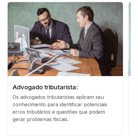
Advogado tributarista:
C
Os advogados tributaristas aplicam seu 
C
conhecimento para identificar potenciais 
c
erros tributários e questões que podem 
p
gerar problemas fiscais.
s