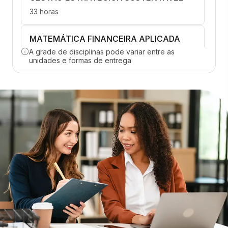
33 horas
MATEMÁTICA FINANCEIRA APLICADA
A grade de disciplinas pode variar entre as
33 horas
unidades e formas de entrega
GEST. DOS TRIB. DIR., INDIR., SIMPL.S E
INTERNA.
33 horas
GESTÃO DAS CONTRIBUIÇÕES PREV. E
TRABALHISTAS
33 horas
GESTÃO DE TRIBUTOS NA FORMAÇÃO DE
PREÇOS E CUSTOS
33 horas