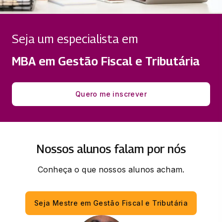
GOVERNANÇA CORPORATIVA E
COMPLIANCE
33 horas
Seja um especialista em
NEGOCIAÇÃO E GERENCIAMENTO DE
MBA em Gestão Fiscal e Tributária
CONFLITOS
33 horas
Quero me inscrever
PLANEJAMENTO TRIBUTÁRIO,
ORÇAMENTO E CONTROLE
33 horas
Nossos alunos falam por nós
Conheça o que nossos alunos acham.
Seja Mestre em Gestão Fiscal e Tributária