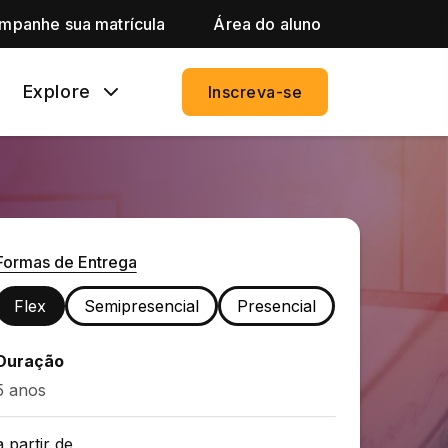
mpanhe sua matrícula
Área do aluno
Explore
Inscreva-se
Formas de Entrega
Flex
Semipresencial
Presencial
Duração
5 anos
a partir de