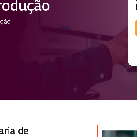
rodução
ução
aria de