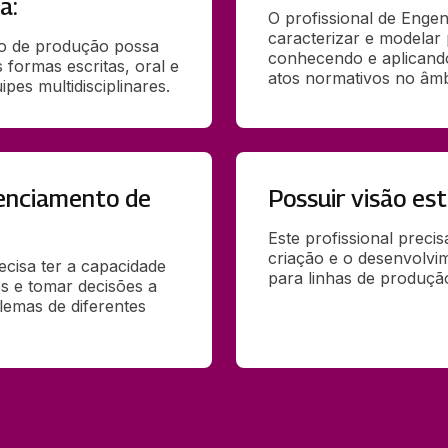
a:
O profissional de Enge
caracterizar e modelar 
o de produção possa 
conhecendo e aplicando 
formas escritas, oral e 
atos normativos no âmbi
ipes multidisciplinares.
renciamento de
Possuir visão est
Este profissional preci
criação e o desenvolvim
cisa ter a capacidade 
para linhas de produçã
s e tomar decisões a 
lemas de diferentes 